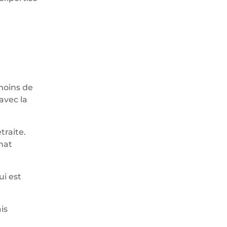
 moins de
avec la
traite.
hat
ui est
is